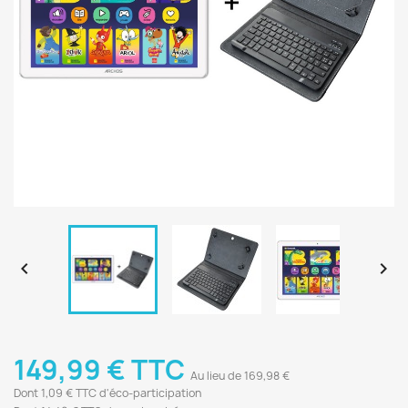


149,99 € TTC
Au lieu de 169,98 €
Dont 1,09 € TTC d'éco-participation