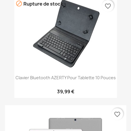

Rupture de stock
favorite_border
Clavier Bluetooth AZERTY Pour Tablette 10 Pouces
39,99 €
favorite_border