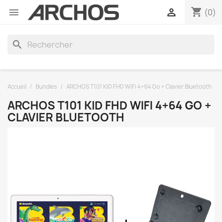
shopping_cart


(0)
search
Accueil
Bundles
ARCHOS T101 KID FHD WiFi 4+64 Go + Clavier Bluetooth
ARCHOS T101 KID FHD WIFI 4+64 GO +
CLAVIER BLUETOOTH

Rupture de stock