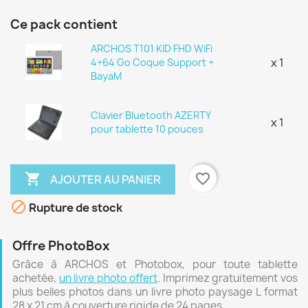
Ce pack contient
ARCHOS T101 KID FHD WiFi
x 1
4+64 Go Coque Support +
BayaM
Clavier Bluetooth AZERTY
x 1
pour tablette 10 pouces

favorite_border
AJOUTER AU PANIER

Rupture de stock
Offre PhotoBox
Grâce à ARCHOS et Photobox, pour toute tablette
achetée,
un livre photo offert
. Imprimez gratuitement vos
plus belles photos dans un livre photo paysage L format
28 x 21 cm à couverture rigide de 24 pages.