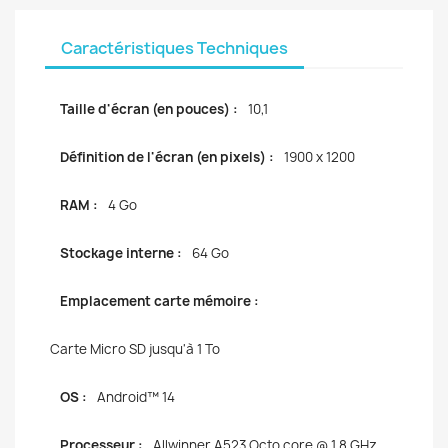
Caractéristiques Techniques
Taille d'écran (en pouces) :
10,1
Définition de l'écran (en pixels) :
1900 x 1200
RAM :
4 Go
Stockage interne :
64 Go
Emplacement carte mémoire :
Carte Micro SD jusqu'à 1 To
OS :
Android™ 14
Processeur :
Allwinner A523 Octo core @ 1,8 GHz